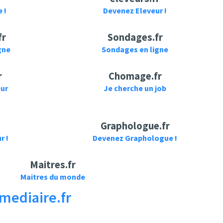
 !
Devenez Eleveur !
fr
Sondages.fr
gne
Sondages en ligne
r
Chomage.fr
eur
Je cherche un job
Graphologue.fr
r !
Devenez Graphologue !
Maitres.fr
Maitres du monde
mediaire.fr