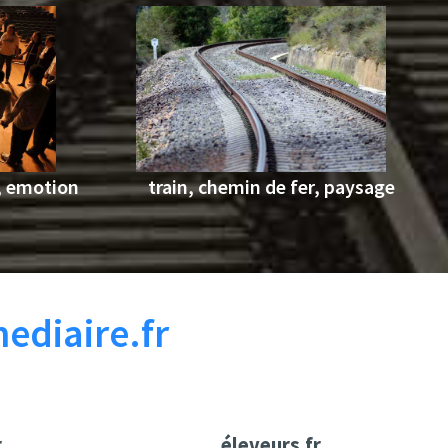
train, chemin de fer, paysage
, emotion
ediaire.fr
r
éleveurs.fr