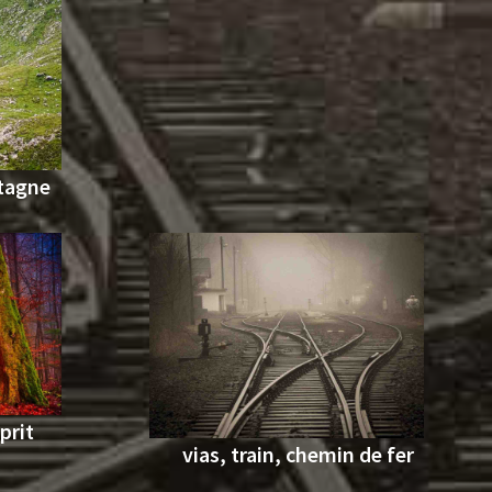
ntagne
prit
vias, train, chemin de fer