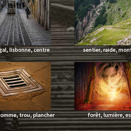
al, lisbonne, centre
sentier, raide, mo
homme, trou, plancher
forêt, lumière, es