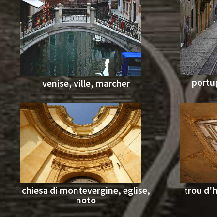
portug
venise, ville, marcher
chiesa di montevergine, eglise,
trou d'
noto